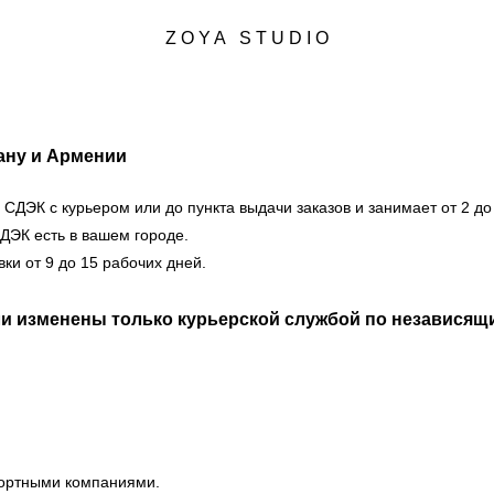
Z O Y A S T U D I O
Z O Y A S T U D I O
тану и Армении
ДЭК с курьером или до пункта выдачи заказов и занимает от 2 до 
СДЭК есть в вашем городе.
ки от 9 до 15 рабочих дней.
и изменены только курьерской службой по независящи
портными компаниями.