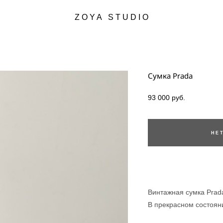
Z O Y A S T U D I O
Z O Y A S T U D I O
Сумка Prada
93 000 pуб.
НЕ
Винтажная сумка Prad
В прекрасном состоян