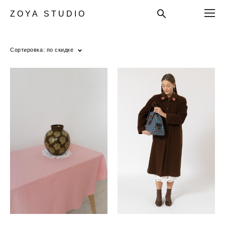
Z O Y A S T U D I O
Сортировка:
по скидке